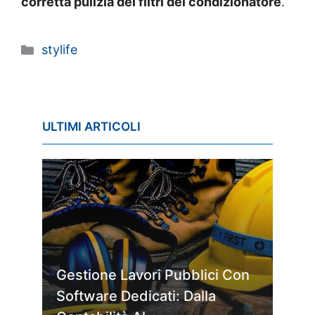
corretta pulizia dei filtri del condizionatore
.
Categorie
stylife
ULTIMI ARTICOLI
Gestione Lavori Pubblici Con
Software Dedicati: Dalla