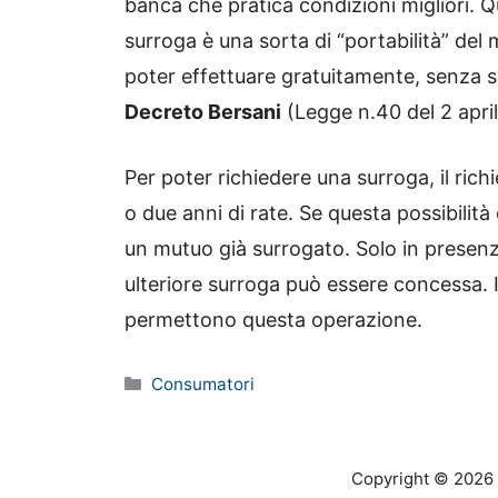
banca che pratica condizioni migliori. 
surroga è una sorta di “portabilità” del
poter effettuare gratuitamente, senza s
Decreto Bersani
(Legge n.40 del 2 apri
Per poter richiedere una surroga, il ric
o due anni di rate. Se questa possibilit
un mutuo già surrogato. Solo in presen
ulteriore surroga può essere concessa. In
permettono questa operazione.
Categorie
Consumatori
Copyright © 2026 o