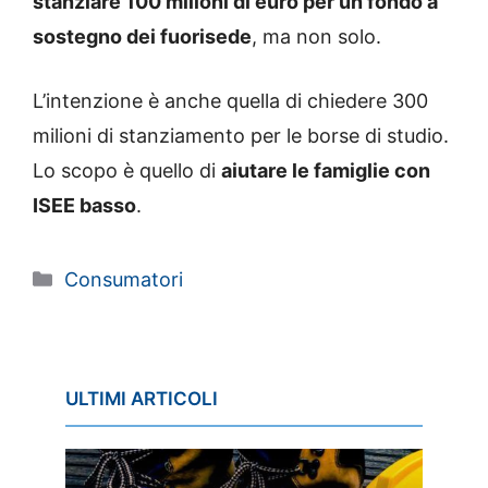
stanziare 100 milioni di euro per un fondo a
sostegno dei fuorisede
, ma non solo.
L’intenzione è anche quella di chiedere 300
milioni di stanziamento per le borse di studio.
Lo scopo è quello di
aiutare le famiglie con
ISEE basso
.
Categorie
Consumatori
ULTIMI ARTICOLI