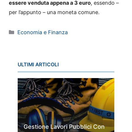
essere venduta appena a 3 euro
, essendo –
per l’appunto – una moneta comune.
Categorie
Economia e Finanza
ULTIMI ARTICOLI
Gestione Lavori Pubblici Con