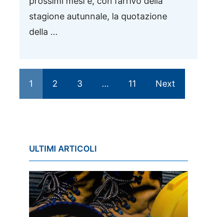
prossimi mesi e, con l’arrivo della
stagione autunnale, la quotazione
della ...
1
2
3
…
11
Next
ULTIMI ARTICOLI