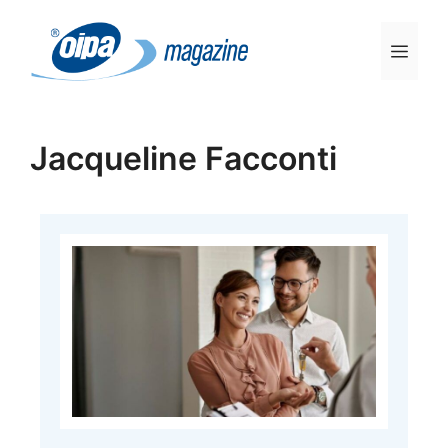
Vai
al
Men
contenuto
Jacqueline Facconti