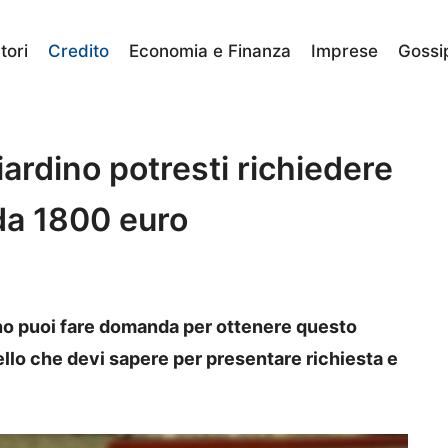
ori
Credito
Economia e Finanza
Imprese
Gossi
ardino potresti richiedere
da 1800 euro
ino puoi fare domanda per ottenere questo
llo che devi sapere per presentare richiesta e