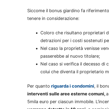
Siccome il bonus giardino fa riferiment
tenere in considerazione:
Coloro che risultano proprietari 
detrazioni per i costi sostenuti p
Nel caso la proprietà venisse ven
passerebbe al nuovo titolare;
Nel caso si verifica il decesso di c
colui che diventa il proprietario m
Per quanto
riguarda i condomini
, il bo
interventi sulle aree esterne comuni,
a
5mila euro per ciascun immobile. L’incen