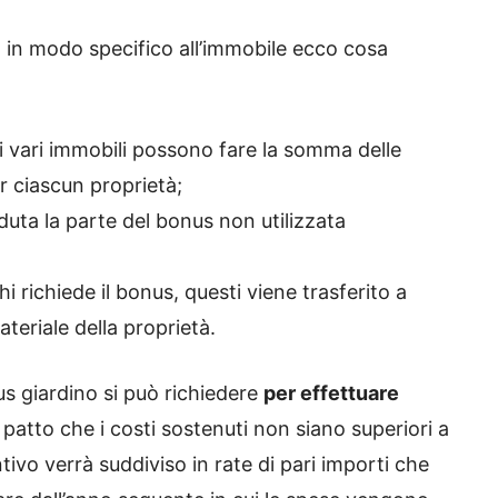
o in modo specifico all’immobile ecco cosa
di vari immobili possono fare la somma delle
er ciascun proprietà;
duta la parte del bonus non utilizzata
hi richiede il bonus, questi viene trasferito a
ateriale della proprietà.
nus giardino si può richiedere
per effettuare
 patto che i costi sostenuti non siano superiori a
tivo verrà suddiviso in rate di pari importi che