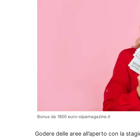
Bonus da 1800 euro-oipamagazine.it
Godere delle aree all’aperto con la stagi