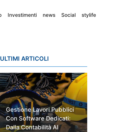
p
Investimenti
news
Social
stylife
ULTIMI ARTICOLI
Gestione Lavori Pubblici
Con Software Dedicati:
Dalla Contabilità Al