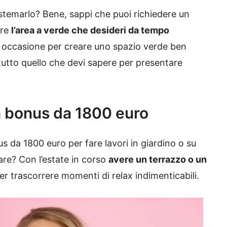
istemarlo? Bene, sappi che puoi richiedere un
are
l’area a verde che desideri da tempo
da occasione per creare uno spazio verde ben
utto quello che devi sapere per presentare
n bonus da 1800 euro
s da 1800 euro per fare lavori in giardino o su
care? Con l’estate in corso
avere un terrazzo o un
er trascorrere momenti di relax indimenticabili.