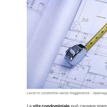
Lavori in condominio senza maggioranza – oipamaga
La
vita condominiale
può causare spesso