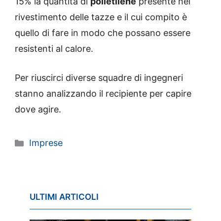
15% la quantità di
polietilene
presente nei
rivestimento delle tazze e il cui compito è
quello di fare in modo che possano essere
resistenti al calore.
Per riuscirci diverse squadre di ingegneri
stanno analizzando il recipiente per capire
dove agire.
Categorie
Imprese
ULTIMI ARTICOLI