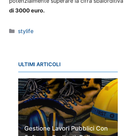
potenzialmente superare la cifra sbalorditiva
di 3000 euro.
Categorie
stylife
ULTIMI ARTICOLI
Gestione Lavori Pubblici Con