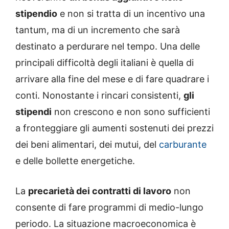
stipendio
e non si tratta di un incentivo una
tantum, ma di un incremento che sarà
destinato a perdurare nel tempo. Una delle
principali difficoltà degli italiani è quella di
arrivare alla fine del mese e di fare quadrare i
conti. Nonostante i rincari consistenti,
gli
stipendi
non crescono e non sono sufficienti
a fronteggiare gli aumenti sostenuti dei prezzi
dei beni alimentari, dei mutui, del
carburante
e delle bollette energetiche.
La
precarietà dei contratti di lavoro
non
consente di fare programmi di medio-lungo
periodo. La situazione macroeconomica è