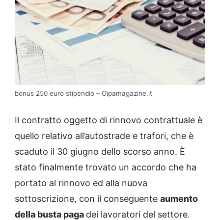
bonus 250 euro stipendio – Oipamagazine.it
Il contratto oggetto di rinnovo contrattuale è
quello relativo all’autostrade e trafori, che è
scaduto il 30 giugno dello scorso anno. È
stato finalmente trovato un accordo che ha
portato al rinnovo ed alla nuova
sottoscrizione, con il conseguente
aumento
della busta paga
dei lavoratori del settore.