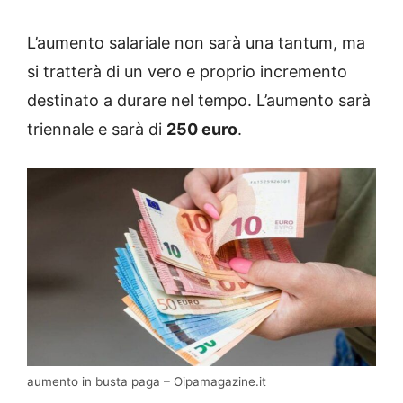
L’aumento salariale non sarà una tantum, ma
si tratterà di un vero e proprio incremento
destinato a durare nel tempo. L’aumento sarà
triennale e sarà di
250 euro
.
aumento in busta paga – Oipamagazine.it