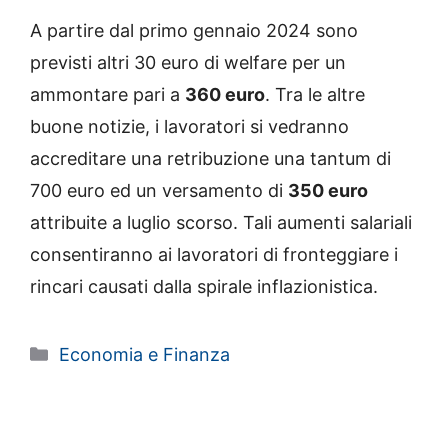
A partire dal primo gennaio 2024 sono
previsti altri 30 euro di welfare per un
ammontare pari a
360 euro
. Tra le altre
buone notizie, i lavoratori si vedranno
accreditare una retribuzione una tantum di
700 euro ed un versamento di
350 euro
attribuite a luglio scorso. Tali aumenti salariali
consentiranno ai lavoratori di fronteggiare i
rincari causati dalla spirale inflazionistica.
Categorie
Economia e Finanza