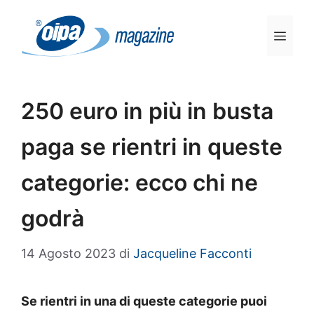
Vai
al
Men
contenuto
250 euro in più in busta
paga se rientri in queste
categorie: ecco chi ne
godrà
14 Agosto 2023
di
Jacqueline Facconti
Se rientri in una di queste categorie puoi