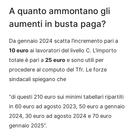
A quanto ammontano gli
aumenti in busta paga?
Da gennaio 2024 scatta l’incremento pari a
10 euro
ai lavoratori del livello C. L’importo
totale è pari a
25 euro
e sono utili per
procedere al computo del Tfr. Le forze
sindacali spiegano che
“di questi 210 euro sui minimi tabellari ripartiti
in 60 euro ad agosto 2023, 50 euro a gennaio
2024, 30 euro ad agosto 2024 e 70 euro
gennaio 2025”.