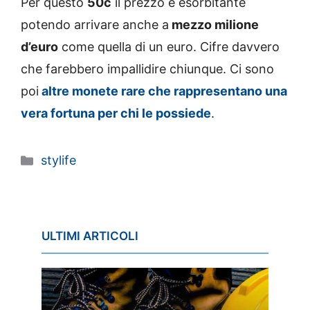
Per questo
50c
il prezzo è esorbitante
potendo arrivare anche a
mezzo milione
d’euro
come quella di un euro. Cifre davvero
che farebbero impallidire chiunque. Ci sono
poi
altre monete rare che rappresentano una
vera fortuna per chi le possiede
.
Categorie
stylife
ULTIMI ARTICOLI