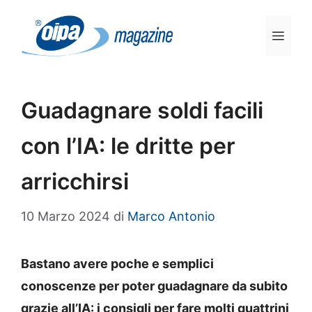
Vai
al
Men
contenuto
Guadagnare soldi facili
con l’IA: le dritte per
arricchirsi
10 Marzo 2024
di
Marco Antonio
Bastano avere poche e semplici
conoscenze per poter guadagnare da subito
grazie all’IA: i consigli per fare molti quattrini