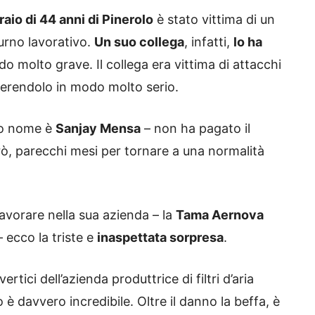
aio di 44 anni di Pinerolo
è stato vittima di un
urno lavorativo.
Un suo collega
, infatti,
lo ha
o molto grave. Il collega era vittima di attacchi
 ferendolo in modo molto serio.
suo nome è
Sanjay Mensa
– non ha pagato il
erò, parecchi mesi per tornare a una normalità
avorare nella sua azienda – la
Tama Aernova
– ecco la triste e
inaspettata sorpresa
.
vertici dell’azienda produttrice di filtri d’aria
o è davvero incredibile. Oltre il danno la beffa, è