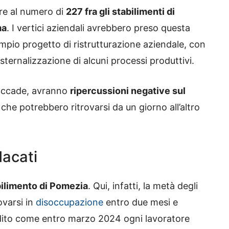
are al numero di
227 fra gli stabilimenti di
ma
. I vertici aziendali avrebbero preso questa
pio progetto di ristrutturazione aziendale, con
esternalizzazione di alcuni processi produttivi.
 accade, avranno
ripercussioni negative sul
e che potrebbero ritrovarsi da un giorno all’altro
dacati
bilimento di Pomezia
. Qui, infatti, la metà degli
ovarsi in
disoccupazione
entro due mesi e
adito come entro marzo 2024 ogni lavoratore