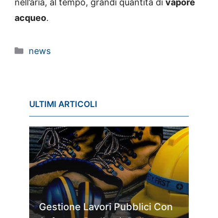
nell’aria, al tempo, grandi quantità di
vapore
acqueo
.
Categorie
news
ULTIMI ARTICOLI
Gestione Lavori Pubblici Con