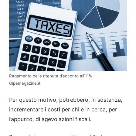
Pagamento della ritenuta d’acconto all’11% –
Oipamagazine.it
Per questo motivo, potrebbero, in sostanza,
incrementare i costi per chi è in cerca, per
l’appunto, di agevolazioni fiscali.