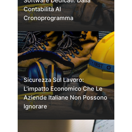
Software Dedicati: Dalla
Contabilità Al
Cronoprogramma
Sicurezza Sul Lavoro:
L’impatto Economico Che Le
Aziende Italiane Non Possono
Ignorare