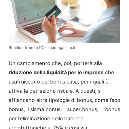
Bonifico tramite PC-oipamagazine.it
Un cambiamento che, poi, porterà alla
riduzione della liquidità per le imprese
che
usufruiscono del bonus casa, per i quali è
attiva la detrazione fiscale. A questi, si
affiancano altre tipologie di bonus, come l’eco
bonus, il sisma bonus, il super bonus, il bonus
per l’eliminazione delle barriere
architettoniche al 75% e così via.