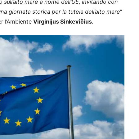
 sull’alto mare a nome dell’UE, invitando con
una giornata storica per la tutela dell’alto mare
”
er l’Ambiente
Virginijus Sinkevičius
.