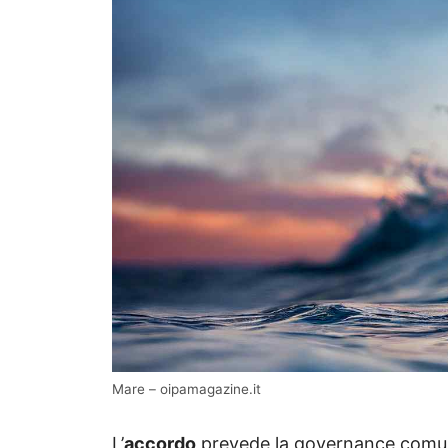
Mare – oipamagazine.it
L’
accordo
prevede la governance comune 