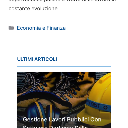
costante evoluzione.
Categorie
Economia e Finanza
ULTIMI ARTICOLI
Gestione Lavori Pubblici Con
Software Dedicati: Dalla