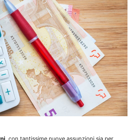
rni
, con tantissime nuove assunzioni sia per