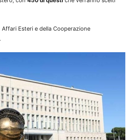
istero, con
450 di questi
che verranno scelti
o Affari Esteri e della Cooperazione
.