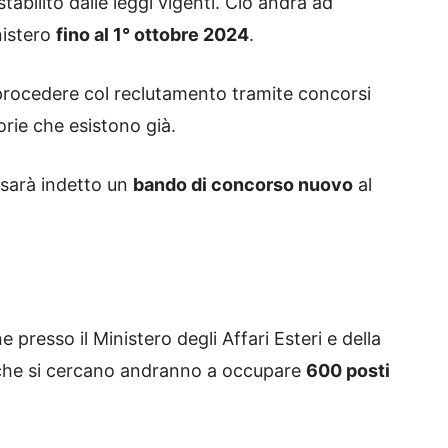
tabilito dalle leggi vigenti. Ciò andrà ad
nistero
fino al 1° ottobre 2024
.
a procedere col reclutamento tramite concorsi
rie che esistono già.
 sarà indetto un
bando di concorso nuovo
al
 presso il Ministero degli Affari Esteri e della
 che si cercano andranno a occupare
600 posti