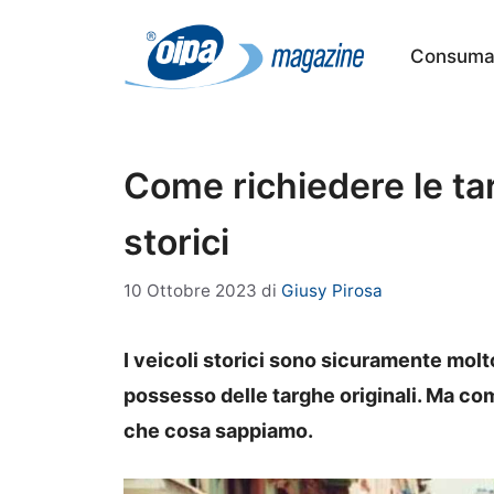
Vai
al
Consumat
contenuto
Come richiedere le targ
storici
10 Ottobre 2023
di
Giusy Pirosa
I veicoli storici sono sicuramente molto
possesso delle targhe originali. Ma com
che cosa sappiamo.