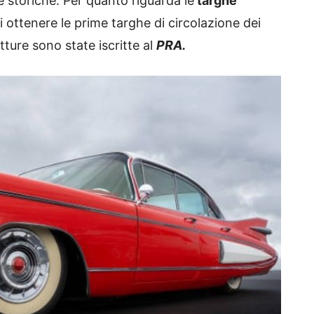
e storiche. Per quanto riguarda le
targhe
di ottenere le prime targhe di circolazione dei
etture sono state iscritte al
PRA.