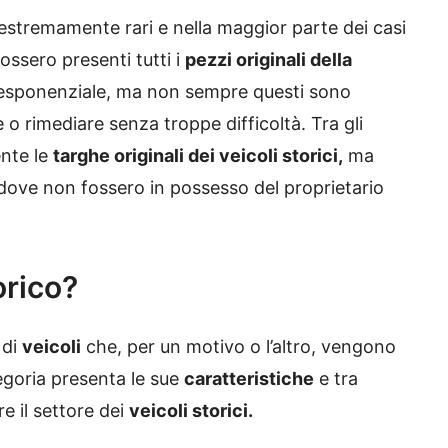
estremamente rari e nella maggior parte dei casi
ssero presenti tutti i
pezzi originali della
a esponenziale, ma non sempre questi sono
 o rimediare senza troppe difficoltà. Tra gli
ente le
targhe originali dei veicoli storici,
ma
dove non fossero in possesso del proprietario
orico?
 di
veicoli
che, per un motivo o l’altro, vengono
tegoria presenta le sue
caratteristiche
e tra
e il settore dei
veicoli storici.