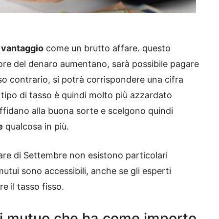
n
vantaggio
come un brutto affare. questo
alore del denaro aumentano, sarà possibile pagare
o contrario, si potrà corrispondere una cifra
 tipo di tasso è quindi molto più azzardato
affidano alla buona sorte e scelgono quindi
e
qualcosa in più.
are di Settembre non esistono particolari
mutui sono accessibili, anche se gli esperti
 il tasso fisso.
di mutuo che ha come importo