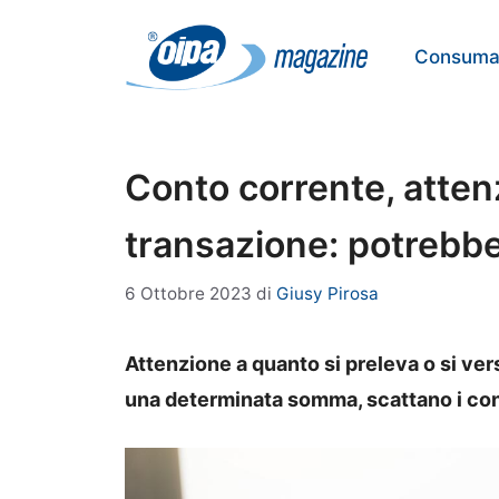
Vai
al
Consumat
contenuto
Conto corrente, atten
transazione: potrebber
6 Ottobre 2023
di
Giusy Pirosa
Attenzione a quanto si preleva o si ver
una determinata somma, scattano i contr