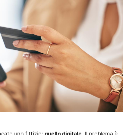
cato uno fittizio:
quello digitale
. Il problema è