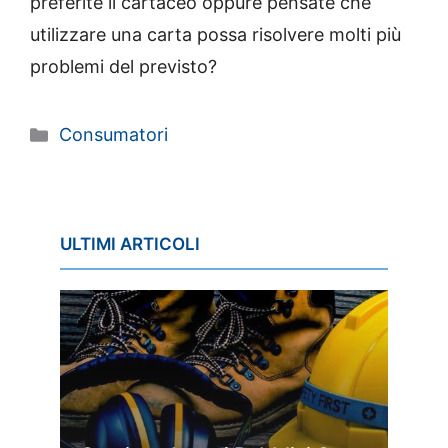
preferite il cartaceo oppure pensate che
utilizzare una carta possa risolvere molti più
problemi del previsto?
Categorie
Consumatori
ULTIMI ARTICOLI