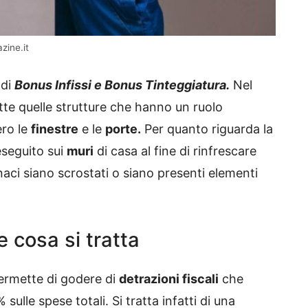
zine.it
 di
Bonus Infissi e Bonus Tinteggiatura.
Nel
tte quelle strutture che hanno un ruolo
ero le
finestre
e le
porte.
Per quanto riguarda la
eseguito sui
muri
di casa al fine di rinfrescare
naci siano scrostati o siano presenti elementi
e cosa si tratta
ermette di godere di
detrazioni fiscali
che
ulle spese totali. Si tratta infatti di una