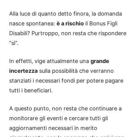
Alla luce di quanto detto finora, la domanda
nasce spontanea:
è a rischio
il Bonus Figli
Disabili? Purtroppo, non resta che rispondere
“sì”.
In effetti, vige attualmente una
grande
incertezza
sulla possibilità che verranno
stanziati i necessari fondi per potere pagare
tutti i beneficiari.
A questo punto, non resta che continuare a
monitorare gli eventi e cercare tutti gli
aggiornamenti necessari in merito