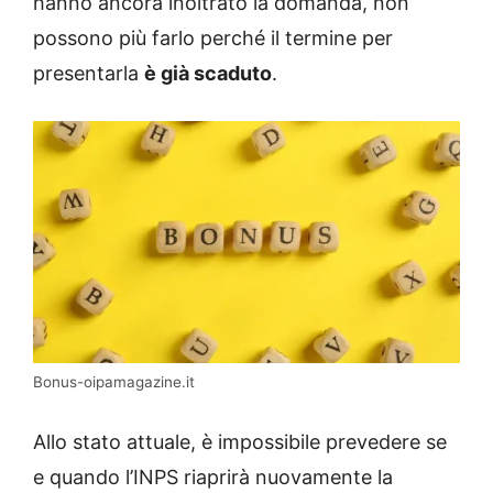
hanno ancora inoltrato la domanda, non
possono più farlo perché il termine per
presentarla
è già scaduto
.
Bonus-oipamagazine.it
Allo stato attuale, è impossibile prevedere se
e quando l’INPS riaprirà nuovamente la