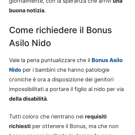
giornalmente, con la speranza che arrivi
una
buona notizia
.
Come richiedere il Bonus
Asilo Nido
Vale la pena puntualizzare che il
Bonus Asilo
Nido
per i bambini che hanno patologie
croniche è ora a disposizione dei genitori
impossibilitati a portare il figlio al nido per via
della disabilità
.
Tutti coloro che rientrano nei
requisiti
richiesti
per ottenere il Bonus, ma che non