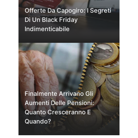
Offerte Da Capogiro: I Segreti
Di Un Black Friday
Indimenticabile
Finalmente Arrivano Gli
Aumenti Delle Pensioni:
Quanto Cresceranno E
Quando?