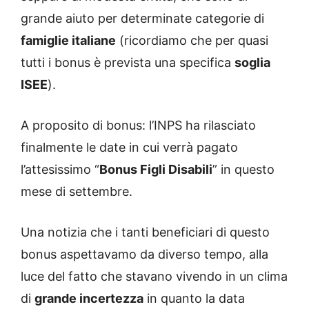
grande aiuto per determinate categorie di
famiglie italiane
(ricordiamo che per quasi
tutti i bonus è prevista una specifica
soglia
ISEE
).
A proposito di bonus: l’INPS ha rilasciato
finalmente le date in cui verrà pagato
l’attesissimo “
Bonus Figli Disabili
” in questo
mese di settembre.
Una notizia che i tanti beneficiari di questo
bonus aspettavamo da diverso tempo, alla
luce del fatto che stavano vivendo in un clima
di
grande incertezza
in quanto la data