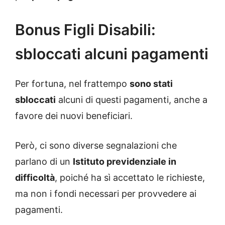
Bonus Figli Disabili:
sbloccati alcuni pagamenti
Per fortuna, nel frattempo
sono stati
sbloccati
alcuni di questi pagamenti, anche a
favore dei nuovi beneficiari.
Però, ci sono diverse segnalazioni che
parlano di un
Istituto previdenziale in
difficoltà
, poiché ha sì accettato le richieste,
ma non i fondi necessari per provvedere ai
pagamenti.