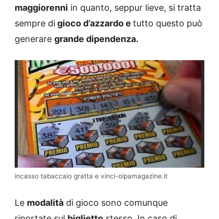
maggiorenni
in quanto, seppur lieve, si tratta
sempre di
gioco d’azzardo
e
tutto questo può
generare
grande dipendenza.
incasso tabaccaio gratta e vinci-oipamagazine.it
Le
modalità
di gioco sono comunque
riportate sul
biglietto
stesso. In caso di