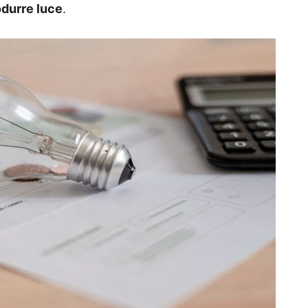
odurre luce
.