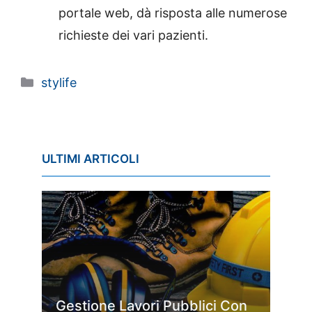
portale web, dà risposta alle numerose
richieste dei vari pazienti.
Categorie
stylife
ULTIMI ARTICOLI
Gestione Lavori Pubblici Con