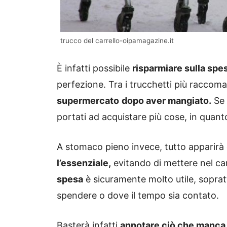
trucco del carrello-oipamagazine.it
È infatti possibile
risparmiare sulla spe
perfezione. Tra i trucchetti più raccom
supermercato
dopo aver mangiato.
Se 
portati ad acquistare più cose, in quan
A stomaco pieno invece, tutto apparirà d
l’essenziale,
evitando di mettere nel car
spesa
è sicuramente molto utile, soprat
spendere o dove il tempo sia contato.
Basterà infatti
annotare ciò che manca 