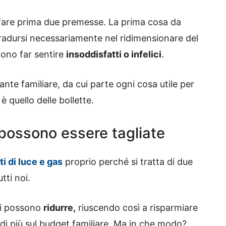
 fare prima due premesse. La prima cosa da
tradursi necessariamente nel ridimensionare del
vono far sentire
insoddisfatti o infelici
.
nte familiare, da cui parte ogni cosa utile per
è quello delle bollette.
possono essere tagliate
ti di luce e gas
proprio perché si tratta di due
tti noi.
si possono
ridurre,
riuscendo così a risparmiare
o di più sul budget familiare. Ma in che modo?