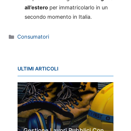
all’estero
per immatricolarlo in un
secondo momento in Italia.
Categorie
Consumatori
ULTIMI ARTICOLI
Gestione Lavori Pubblici Con