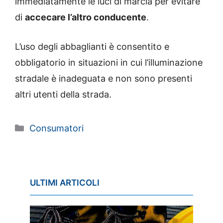
immediatamente le luci di marcia per evitare
di
accecare l’altro conducente
.
L’uso degli abbaglianti è consentito e
obbligatorio in situazioni in cui l’illuminazione
stradale è inadeguata e non sono presenti
altri utenti della strada.
Categorie
Consumatori
ULTIMI ARTICOLI