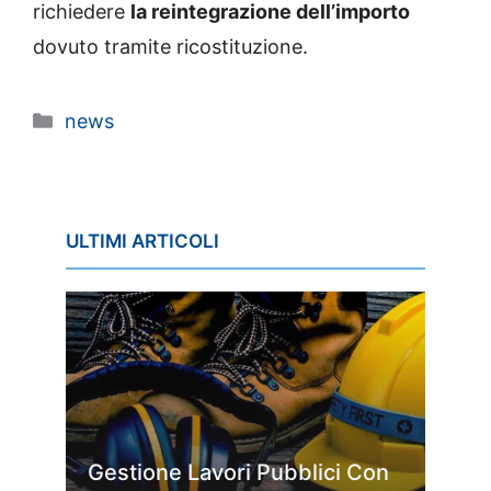
richiedere
la reintegrazione dell’importo
dovuto tramite ricostituzione.
Categorie
news
ULTIMI ARTICOLI
Gestione Lavori Pubblici Con