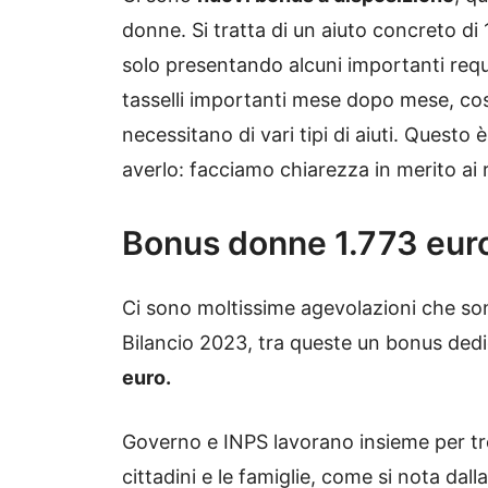
donne. Si tratta di un aiuto concreto d
solo presentando alcuni importanti requ
tasselli importanti mese dopo mese, cos
necessitano di vari tipi di aiuti. Quest
averlo: facciamo chiarezza in merito ai r
Bonus donne 1.773 euro
Ci sono moltissime agevolazioni che son
Bilancio 2023, tra queste un bonus ded
euro.
Governo e INPS lavorano insieme per tr
cittadini e le famiglie, come si nota dall