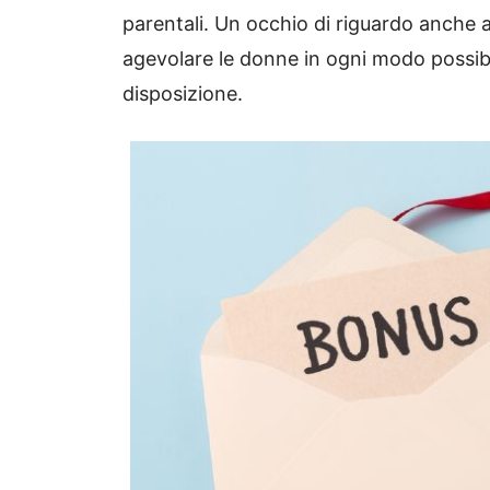
parentali. Un occhio di riguardo anche a
agevolare le donne in ogni modo possib
disposizione.