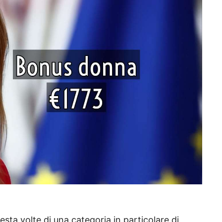
uesta volte di una categoria in particolare di