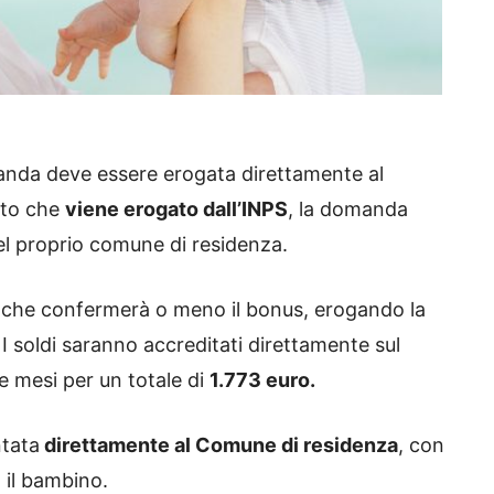
manda deve essere erogata direttamente al
uto che
viene erogato dall’INPS
, la domanda
del proprio comune di residenza.
PS che confermerà o meno il bonus, erogando la
 soldi saranno accreditati direttamente sul
 mesi per un totale di
1.773 euro.
tata
direttamente al Comune di residenza
, con
 il bambino.