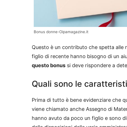
Bonus donne-Oipamagazine.it
Questo è un contributo che spetta all
figlio di recente hanno bisogno di un ai
questo bonus
si deve rispondere a deter
Quali sono le caratterist
Prima di tutto è bene evidenziare che
viene chiamato anche Assegno di Mater
hanno avuto da poco un figlio e sono d