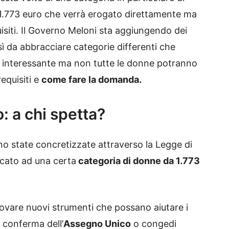
i 1.773 euro che verrà erogato direttamente ma
isiti. Il Governo Meloni sta aggiungendo dei
ì da abbracciare categorie differenti che
o è interessante ma non tutte le donne potranno
equisiti e
come fare la domanda.
: a chi spetta?
o state concretizzate attraverso la Legge di
icato ad una certa
categoria di donne da 1.773
ovare nuovi strumenti che possano aiutare i
a conferma dell’
Assegno Unico
o congedi