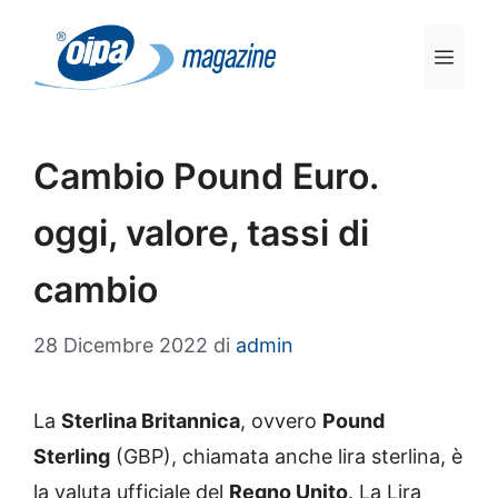
Vai
al
Men
contenuto
Cambio Pound Euro.
oggi, valore, tassi di
cambio
28 Dicembre 2022
di
admin
La
Sterlina Britannica
, ovvero
Pound
Sterling
(GBP), chiamata anche lira sterlina, è
la valuta ufficiale del
Regno Unito
. La Lira